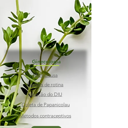
Ginecologia
Menopausa
Exames de rotina
Inserção do DIU
Coleta de Papanicolau
Métodos contraceptivos