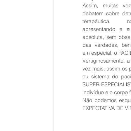
Assim, muitas veze
debatem sobre dete
terapêutica n
apresentando a s
absoluta, sem obse
das verdades, benef
em especial, o PAC
Vertiginosamente, a
vez mais, assim os 
ou sistema do paci
SUPER-ESPECIALIS
indivíduo e o corp
Não podemos esquec
EXPECTATIVA DE VI