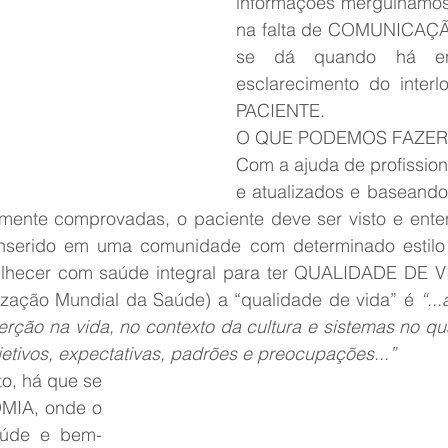
informações mergulhamos 
na falta de COMUNICAÇÃO
se dá quando há ent
esclarecimento do interl
PACIENTE.
O QUE PODEMOS FAZER
Com a ajuda de profissiona
e atualizados e baseando
camente comprovadas, o paciente deve ser visto e ente
inserido em uma comunidade com determinado estilo 
velhecer com saúde integral para ter QUALIDADE DE V
ação Mundial da Saúde) a “qualidade de vida” é 
“..
erção na vida, no contexto da cultura e sistemas no qua
etivos, expectativas, padrões e preocupações...”
o, há que se 
MIA, onde o 
saúde e bem-