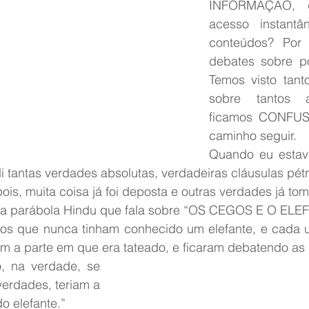
INFORMAÇÂO, q
acesso instantân
conteúdos? Por 
debates sobre po
Temos visto tanto
sobre tantos a
ficamos CONFUS
caminho seguir.
Quando eu estava
 tantas verdades absolutas, verdadeiras cláusulas pétre
is, muita coisa já foi deposta e outras verdades já tom
a parábola Hindu que fala sobre “OS CEGOS E O ELE
gos que nunca tinham conhecido um elefante, e cada 
m a parte em que era tateado, e ficaram debatendo as 
, na verdade, se 
rdades, teriam a 
do elefante.”