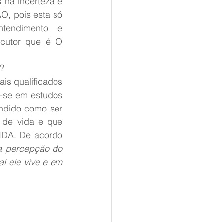
na incerteza e 
, pois esta só 
endimento e 
ocutor que é O 
?
is qualificados 
-se em estudos 
ndido como ser 
de vida e que 
IDA. De acordo 
.a percepção do 
l ele vive e em 