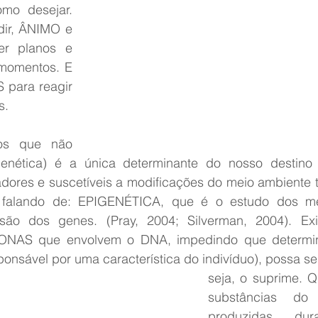
mo desejar. 
ir, ÂNIMO e 
r planos e 
momentos. E 
para reagir 
s.
os que não 
nética) é a única determinante do nosso destino 
res e suscetíveis a modificações do meio ambiente t
s falando de: EPIGENÉTICA, que é o estudo dos m
ão dos genes. (Pray, 2004; Silverman, 2004). Exis
NAS que envolvem o DNA, impedindo que determin
nsável por uma característica do indivíduo), possa se
seja, o suprime. 
substâncias do
produzidas dur