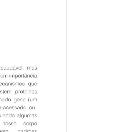
saudável, mas 
em importância 
ecanismos que 
tem proteínas 
ado gene (um 
r acessado, ou 
Quando algumas 
 nosso corpo 
ante padrões 