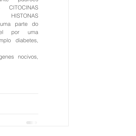
as CITOCINAS 
 HISTONAS 
 uma parte do 
vel por uma 
plo diabetes, 
enes nocivos, 