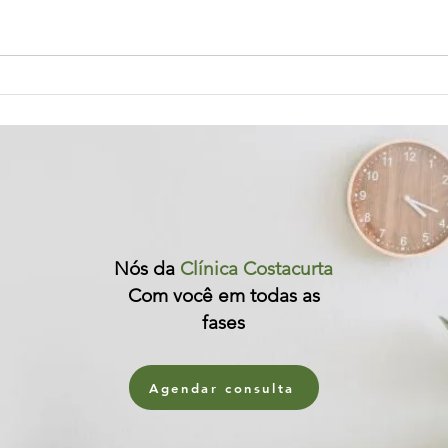
Outubro Rosa: Juntos na Luta
O qu
Contra o Câncer de Mama
serv
Nós da
Clínica Costacurta
Com você em todas as
fases
Agendar consulta