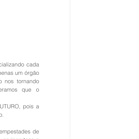
ializando cada 
penas um órgão 
 nos tornando 
eramos que o 
UTURO, pois a 
o.
empestades de 