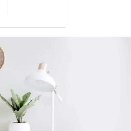
e é FRAXX e para que
e?