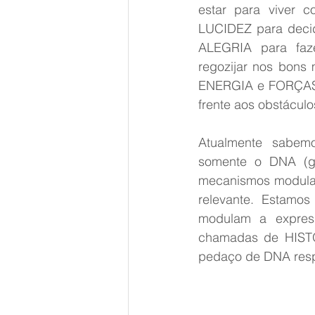
estar para viver co
LUCIDEZ para decid
ALEGRIA para faze
regozijar nos bons 
ENERGIA e FORÇAS 
frente aos obstáculo
Atualmente sabem
somente o DNA (ge
mecanismos modulado
relevante. Estamo
modulam a express
chamadas de HISTO
pedaço de DNA respo