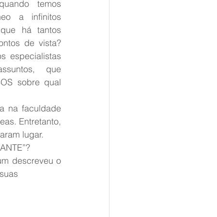
uando temos 
eo a infinitos 
que há tantos 
ntos de vista? 
s especialistas 
ssuntos, que 
OS sobre qual 
 na faculdade 
as. Entretanto, 
aram lugar.
FANTE”? 
um descreveu o 
suas 