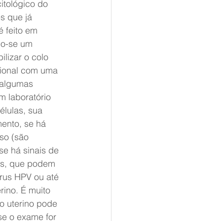
itológico do 
s que já 
é feito em 
do-se um 
ilizar o colo 
sional com uma 
 algumas 
m laboratório 
élulas, sua 
ento, se há 
so (são 
se há sinais de 
las, que podem 
rus HPV ou até 
rino. É muito 
o uterino pode 
se o exame for 