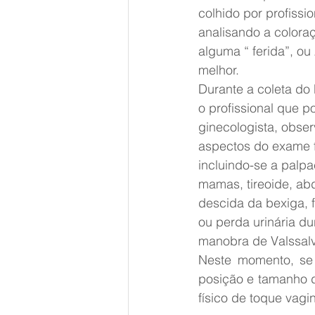
colhido por profissi
analisando a coloraç
alguma “ ferida”, o
melhor.
Durante a coleta do
o profissional que p
ginecologista, obser
aspectos do exame fí
incluindo-se a palp
mamas, tireoide, ab
descida da bexiga, f
ou perda urinária du
manobra de Valssalva
Neste momento, se o
posição e tamanho d
físico de toque vagi