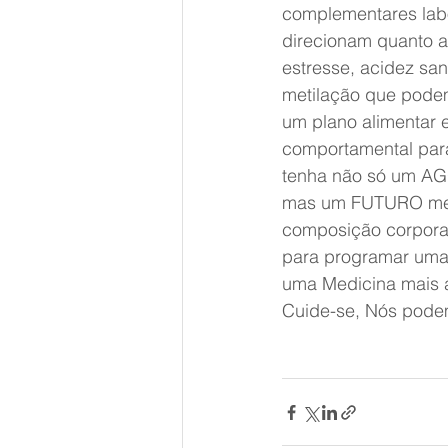
complementares labo
direcionam quanto ao
estresse, acidez sa
metilação que podem
um plano alimentar e
comportamental para
tenha não só um A
mas um FUTURO melho
composição corporal
para programar uma r
uma Medicina mais 
Cuide-se, Nós podem