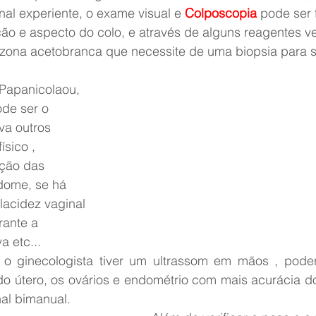
onal experiente, o exame visual e 
Colposcopia
 pode ser f
ão e aspecto do colo, e através de alguns reagentes ver
u zona acetobranca que necessite de uma biopsia para s
 Papanicolaou, 
ode ser o 
va outros 
sico , 
ação das 
dome, se há 
lacidez vaginal 
rante a 
 etc...
 ginecologista tiver um ultrassom em mãos , poderá 
o útero, os ovários e endométrio com mais acurácia d
nal bimanual.