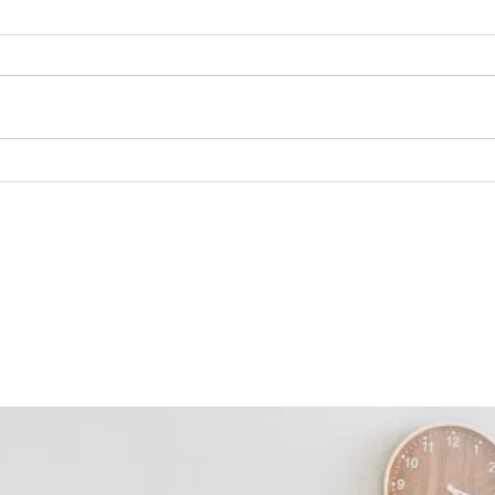
Outubro Rosa: Juntos na Luta
O qu
Contra o Câncer de Mama
serv