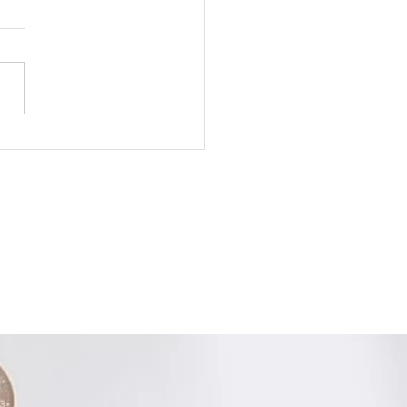
e é FRAXX e para que
e?