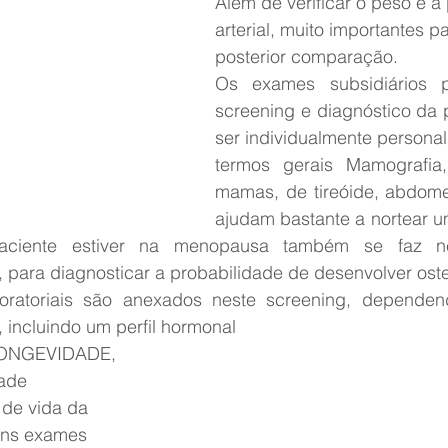
Além de verificar o peso e a
arterial, muito importantes pa
posterior comparação.
Os exames subsidiários pa
screening e diagnóstico da 
ser individualmente persona
termos gerais Mamografia,
mamas, de tireóide, abdome 
ajudam bastante a nortear u
paciente estiver na menopausa também se faz ne
, para diagnosticar a probabilidade de desenvolver ost
oratoriais são anexados neste screening, dependen
 incluindo um perfil hormonal
ONGEVIDADE, 
ade 
 de vida da 
uns exames 