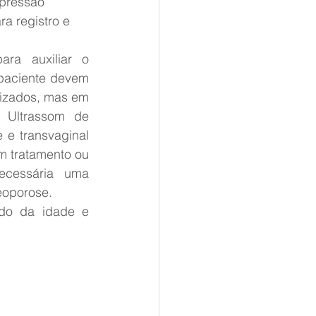
 pressão 
ra registro e 
ra auxiliar o 
paciente devem 
lizados, mas em 
 Ultrassom de 
e transvaginal 
m tratamento ou 
cessária uma 
eoporose.
do da idade e 