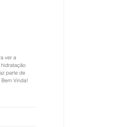
a ver a 
 hidratação 
az parte de 
 Bem Vinda! 