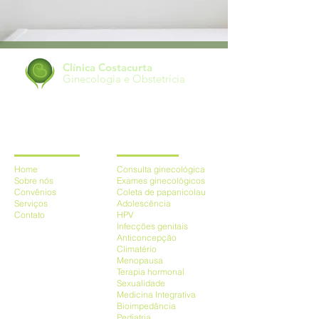
Clínica Costacurta
Ginecologia e Obstetrícia
Mapa do Site
Serviços
Home
Consulta ginecológica
Sobre nós
Exames ginecológicos
Convênios
Coleta de papanicolau
Serviços
Adolescên
cia
Contato
HPV
Infecções genitais
Anticoncepção
Climatério
Menopausa
Terapia hormonal
Sexualidade
Medicina Integrativa
Bioimpedância
Pediatria